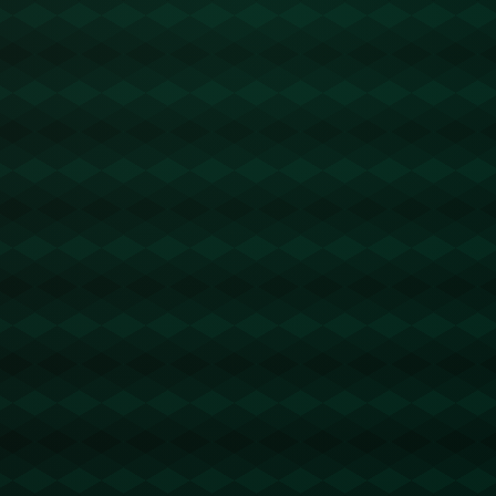
他豪强警惕。
令其在争冠道路上举步维艰。**热刺的失利**暴露出他们在攻防两端存
更是导致他们在关键时刻丢分的主因。许多业内专家指出，热刺急需在冬
到惋惜，但也彰显了本赛季英超竞争的激烈和不可预测性。