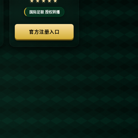
*主场作战的曼城**迅速进入状态，以流畅的配合和犀利的进
胜利不仅帮助曼城重回胜利轨道，也一扫他们之前的阴霾，彰
。作为一支本赛季的黑马，森林队的成功绝非偶然。**森林队
局，森林队球员在场上展现了超群的比赛气质。在与各支强队