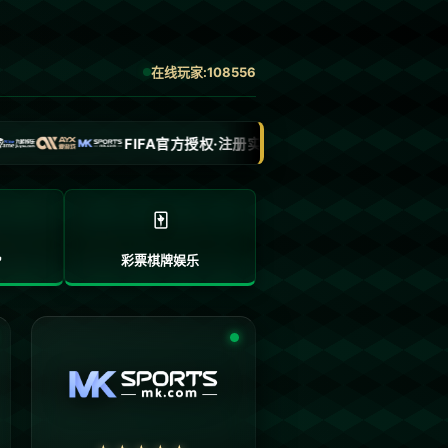
我们
产品中心
新闻中心
联系方式
又失分.
斯特城。与此同时，另一支黑马森林队也在悄然崛起，以5连胜