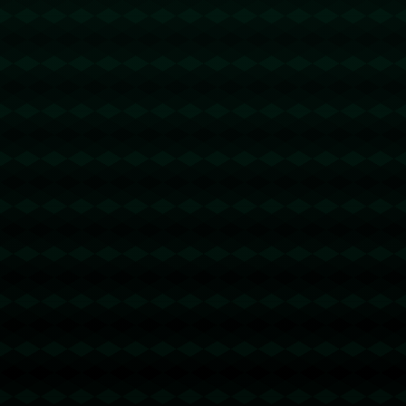
在这场比赛中，“杨绍辉福冈马拉松”、“**打破中国马拉松纪录
**”、“马拉松运动崛起”等关键词得到了充分的展现。它们不仅
是描述这一历史性时刻的核心，更展现了杨绍辉个人与团队的努
力，也预示着未来更多可能和希望的燃起。
**总结**
综上所述，杨绍辉在福冈马拉松上的表现不仅刷新了中国马拉松