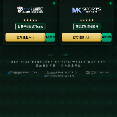
近年来，中国马拉松运动逐渐崛起，而此过程中，每一次突破都
是对无数运动员坚持和付出的见证。*在2023年的福冈马拉松赛
道上，杨绍辉以惊人的速度和毅力打破了中国马拉松的纪录*，
这不仅是他个人职业生涯的辉煌时刻，也是中国马拉松进一步迈
向国际舞台的重要举措。
**主题：杨绍辉福冈马拉松夺冠的意义**
杨绍辉此次在福冈马拉松中创下的佳绩，标志着中国田径的又一