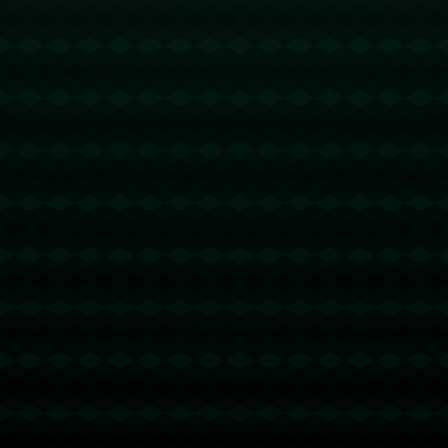
也透露出团队整体信心不足的迹象。
从这个角度看，本场比赛并不仅是技战术问题，也是心理调整的
问题。在未来的国际赛场，中国队需要更加注重心理层面的训
练，提升球员在关键时刻的心理韧性。