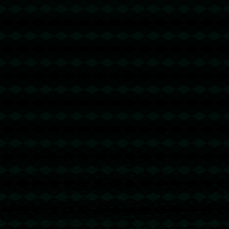
## **未来展望：学习强队经验，提升实战能力**
纵观本场比赛，国足虽然在比分上输给了韩国，但从比赛内容来
看，这也是一次极具意义的学习机会。**戴伟浚的表现证明了中
国足球青训成果已初步显现**，但团队的磨合和大赛经验依然是
短板。此外，韩国队的细腻球风以及沉着心态，为我们提供了良
好的借鉴。
如果未来能加强心理素质培训，优化攻防合作细节，同时通过更
多与世界强队的对抗积累经验，那么国足有望在未来的国际大型
赛事中有所突破。