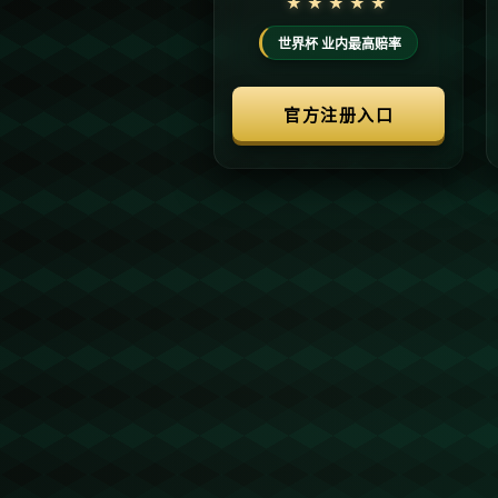
### **英超“三剑客”强势崛起：16强占比最高**
与意甲的黯然失色相比，**英超球队的表现可谓一枝独秀*
可匹敌，哈兰德的高效进球能力更是掀起了“恐怖统治”。阿
英超球队的成功有迹可循。一方面，他们拥有世界顶级球员
球队连续多年保持顶级水平提供了保障。
### **黑马逆袭：小球队的高光时刻**
欧冠的魅力之一，就是每个赛季总有黑马搅动格局。今年，这
关注的队伍之一**。