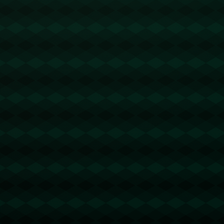
的可能性。对许多中小球队而言，欧冠不仅是梦想的舞台，更是证明自己