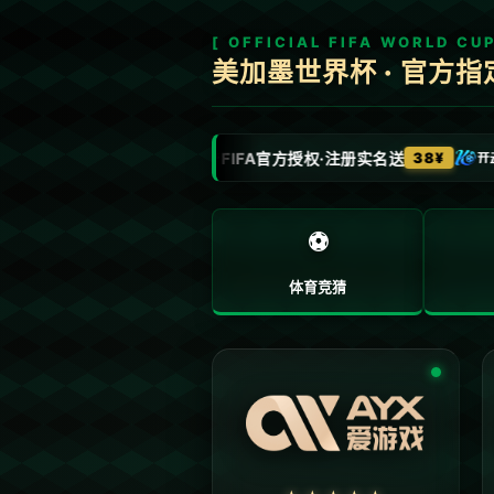
欧冠一夜
**欧冠一夜风云：意甲两强失势，英超崛起，黑马强势逆袭再
欧冠赛场历来是欧洲顶级球队角逐的舞台，每一场比赛都牵动
**。这是一个让人既震惊又兴奋的夜晚，势必在当下和未来
### **意甲两强黯然失色：格局动荡背后是整体下滑**
曾经风光无限的意甲球队，在这一轮比赛中却遭遇了沉重打击。
球队战术体系中的防守短板，而国际米兰在关键比赛中显得
这种情况的根源或许可以追溯到意甲整体竞争力的下降。过
退趋势的印证。有分析指出，意甲球队需要重新审视引援策