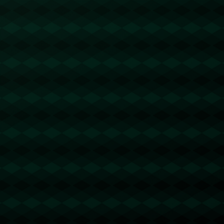
实力的绝佳机会。而朗斯的成功或许将激励更多球队推动自身