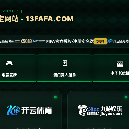
网站首页
关于
乱了：意甲2强掉出前8，英超3队直通16强最多，
栏目：宝威体育
发布时间：2026-08-08
掀波澜**
着无数球迷的心。而这个比赛日，欧冠的格局再次被颠覆！**意甲传统豪
的欧冠历史中留下浓墨重彩的一笔。下面，我们来深入解读这一夜发生了
**AC米兰和国际米兰双双掉出冠军联赛前8，这对意甲的复兴梦想无疑
后劲不足，关键球员表现低迷，未能守住胜果。
去几个赛季，意甲在欧冠赛场的表现逐渐失去了优势，投资力度和球员吸
略以及青训体系的发展，否则可能会掉队于欧洲主流联赛的角逐。