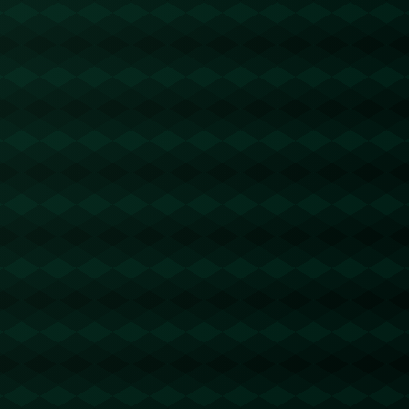
位球战术，击败德甲劲旅多特蒙德，这场胜利不仅改变了他们