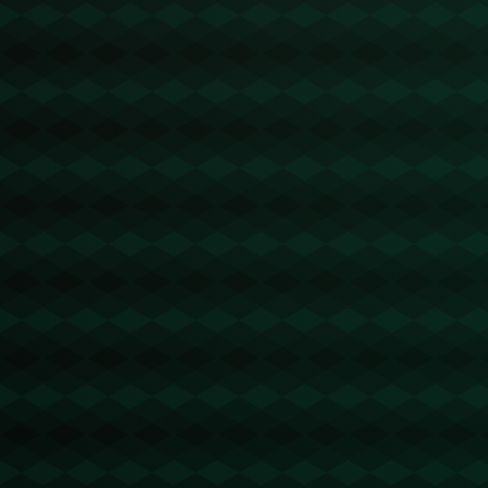
朗斯的成功不仅仅依靠战术执行力，更在于他们的团队协作
的晋级形势，也让球迷们重新审视那些被低估的小球队。