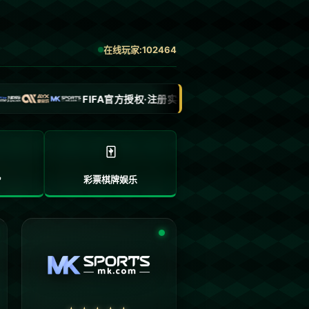
我们
产品中心
新闻中心
联系方式
黑马逆袭.
门跌落“神坛”，英超球队强势回归，小球队的逆袭成为焦点
什么。
是巨大打击**。在比赛中，AC米兰后防线频频告急，暴露了
引力远不如英超、西甲等联赛。而今夜的结果，更成为意甲衰