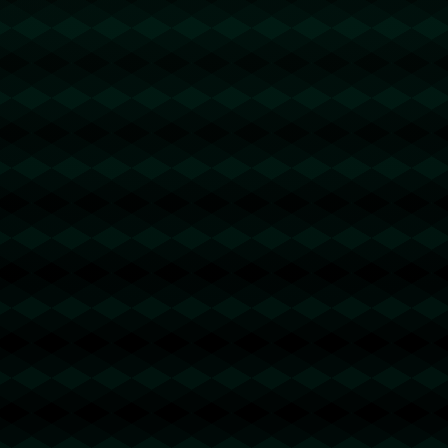
队的辉煌，黑马逆袭更让人眼前一亮。比赛的竞技性和不可预测性，始终