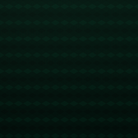
**案例分析：莱万多夫斯基的成功之路**