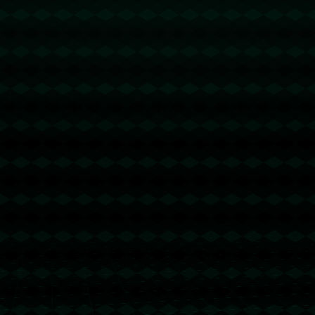
目前市場上對於卡多索的競爭正在逐步升溫，米蘭和佛羅倫薩都
在準備向貝蒂斯提供吸引人的報價。不僅僅是轉會費用的較量，
球員個人條件、出場機會及俱樂部的長期規劃都將成為卡多索決
定未來去向的重要考量因素。
總體而言，隨著報價戰的升溫，我們可以預期更多的戲劇性發
展。本次對卡多索的爭奪再次證明了在現代足球中，**發掘並培