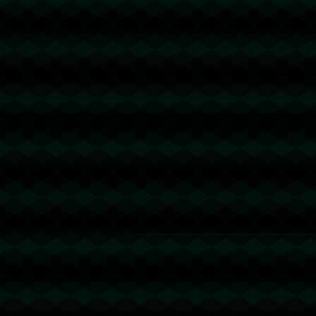
**展望未来，齐心奋进**
在即将到来的比赛中，中国羽毛球队已经为赛事做好了充分
中国羽毛球的辉煌传统。随着2025年的亚团赛临近，中国队
美洲杯揭幕战阿根廷将战加拿大 10号梅西领衔卫冕冠军出战.
对阵马竞还是别上了！西媒：姆巴佩大腿受伤，或将无缘马德