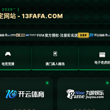
网站首页
关于
陈雨菲陈清晨出战,2025羽毛球亚团赛中国队以老带新
栏目：宝威体育
发布时间：2026-08-07
不仅是一场争夺荣耀的赛事，更是一场新旧交替的竞技舞台。**陈雨菲**和
为核心，力争在赛场上再创辉煌。
作为中国队的主力选手，无疑是年轻球员学习的标杆。陈雨菲，曾是单打
，曾多次在关键比赛中逆袭夺冠。这两位选手不仅在个人成就上光芒四射，