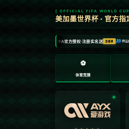
**前言**
2025年的羽毛球亚团赛即将拉开帷幕，对于中国队来说，这
代与老将的完美结合。在这样的背景下，以"老带新"的策略
**以老带新，传承经验**
在羽毛球领域，经验技艺的传授极其关键。陈雨菲和陈清晨
手束手无策。**陈清晨**则以其灵活多变的双打策略闻名
味着传承与发展的契机。
**新生力量，蓬勃崛起**