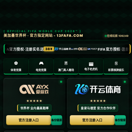
阿德巴约怒喷莱利：你以为我像韦德那么傻
吗？卧薪尝胆就是报复你.
栏目：宝威体育
发布时间：2026-08-08
**前言：** 在NBA的世界里，球员与管理层之间的关系向来复
杂而微妙。有时，这种关系会决定球员的职业生涯，甚至影响球
队的未来发展。今天我们聚焦于一个引人注目的事件：阿德巴约
怒喷莱利，并质疑莱利是否认为自己像韦德那么傻。这一事件为
我们揭示了球员在面对管理层时的心理和策略。