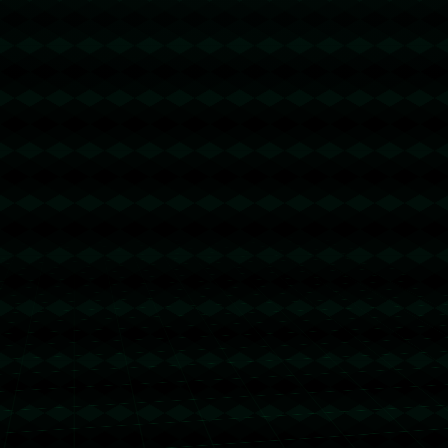
其团队，更是这片蓝天中的逐梦者与开拓者。