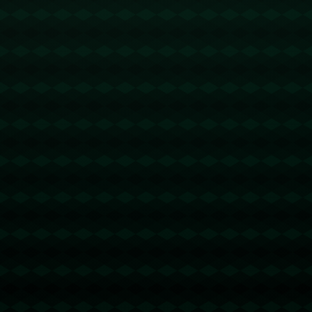
员的优缺点，为团队制定个性化战术。这种科学训练与团队协作
的深入结合，成为了他们在国际舞台上夺得佳绩的关键所在。
比如，在比赛中的一个经典案例里，队员陈某因为风速突变未能
调整方向，而何靖伟却凭借多年经验，指导其调整降落角度，最
终精准完成任务。而这样的团队互助与配合，也正是团体赛的魅
力所在。
### 滑翔伞运动的新未来：推动全民参与
除了赛事本身，滑翔伞活动在缙云等地也逐渐成为一种全民运
动。来自当地的年轻飞行爱好者在看到中国队的优异表现后，纷
纷开始尝试这项极限运动，而缙云也通过举办滑翔伞体验活动让
更多人接触这一领域。**这一银牌不仅是一项荣誉，更成为推动
滑翔伞运动在中国发展的重要契机。**
这次比赛让人们更加相信，中国滑翔伞队未来可期。而何靖伟及