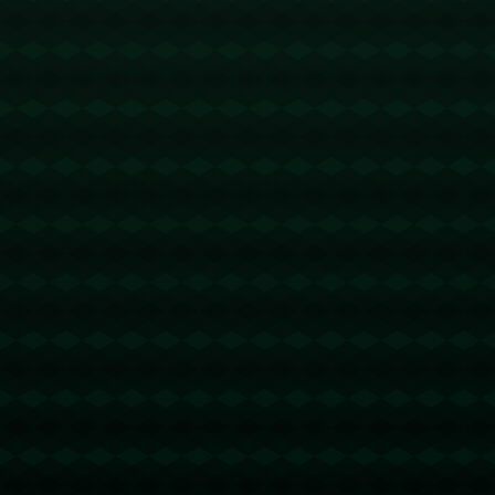
登上国际赛场。**虽然是首次参加这样高水平的比赛**，但她并
没有退缩，反而展现出非凡的自信和稳健的竞技状态。她以出色
的发挥，不仅在所有项目中跑赢对手，还刷新了赛会记录，这份
成绩无疑让全世界为之惊叹。
**突破自我，备战未来**
对于李佳妮来说，**这次夺冠不仅是对她实力的认可**，更是她
体育生涯的一个新起点。回顾她的成长历程，每一个阶段的努力
和拼搏都体现了她的坚韧和毅力。尽管取得了如此辉煌的成绩，
但她并没有止步，而是继续在教练的指导下，备战各种即将到来
的重要赛事。