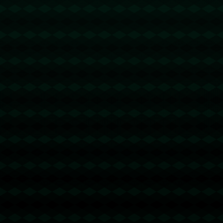
**家庭支持与自我管理**
李佳妮能够在如此年纪便取得巨大的成功，与她家庭的支持和她
自身的努力密不可分。她的父母不仅在专业领域上给予她指导，
在心理方面更是提供了无微不至的关怀。此外，她还具备良好的
自我管理能力，能够在繁重的训练和学业之间找到平衡。
从李佳妮的成功案例可以看出，**天赋固然重要，但更为关键的
是持续性的努力和科学的训练方法**。在她身上，我们看到了中
国体育未来的希望，也相信在未来，她将继续为我国赢得更多荣
誉。
总结来看，**李佳妮的成功之路并非一帆风顺**，但她的坚持和
家人的支持使她在国际赛场上绽放出最耀眼的光芒。相信通过不