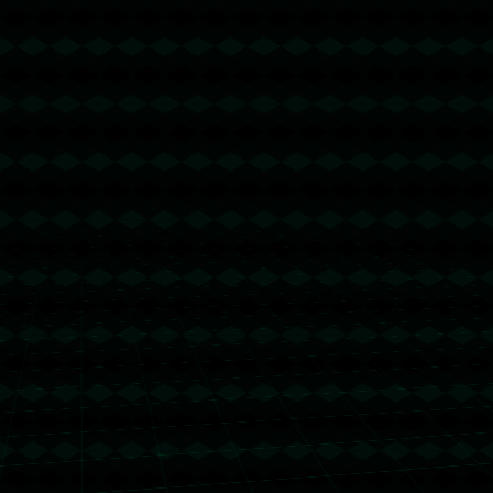
断的努力和突破，她定能在世界体育舞台上书写更多的奇迹。
让我们拭目以待，期待这位**“中国16岁天才美少女”**未来更多
精彩的表现与新的成就。