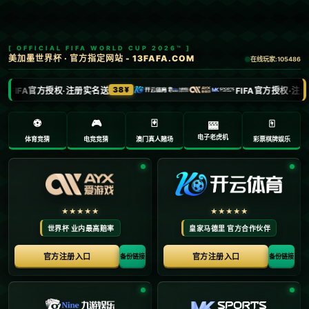
巴洛特利收到了美职联、沙特的多份报价，他
正在评估未来.
栏目：宝威体育
发布时间：2026-08-08
**探索巴洛特利的职业未来：美职联与沙特的多重选择**
马里奥·巴洛特利，一个在足球界拥有独特个性和卓越才华的名
字，如今正面对着职业生涯中的重要决定。随着时间的流逝，这
位意大利前锋逐渐进入了职业生涯的新阶段，而他的未来选择无
疑吸引了全球球迷的广泛关注。最近，巴洛特利收到了来自美职
联和沙特的多份报价，正在评估未来的方向。这样的消息不仅揭
示了他的市场价值，也体现了两个足球版块的兴盛。
**巴洛特利与美职联：新的舞台**