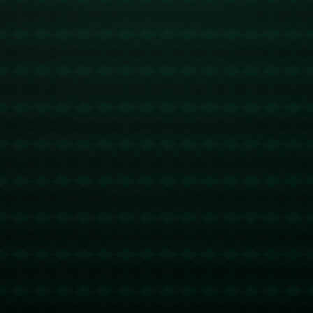
此外，巴洛特利的独特魅力与个性也与沙特联赛的市场化策略非
常契合，**这或许能让他在这一新兴市场中大放异彩**。
**案例分析：老朋友新选择**
像大卫·贝克汉姆和安德里亚·皮尔洛一样，许多欧洲顶级球员在
职业生涯后期选择了赴美职联发展。贝克汉姆的加盟不仅提升了
美职联的国际知名度，还为其后续的商业版图铺平了道路。而**
巴洛特利也拥有相似的潜力**，他的独特风格和知名度同样能为
美职联带来新的发展机会。