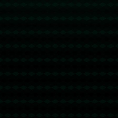
生小明（化名），在上一个学年尚未决定选择何种体育项目作为
中考科目。然而，在详细了解了评分标准后，他发现引体向上的
得分相对容易提升。经过半年的针对性训练，小明的引体向上从
开始的3个次提升到了15个次，体育成绩得到了实质性的提高。
与之相对，若选择其他项目，时间和精力的投入可能需要更长，
可获得的提升却相对有限。
**社会观念的转变**
除此之外，家长和社会对体育的重视程度也有助于解释这一现
象。过去，文化课成绩是评估学生优秀与否的重要标准。然而，
随着全人教育理念的推广，体能健康成为学生发展的一个重要维
度，体育成绩因此获得更多关注。在这种背景下，学校也越来越
注重鼓励学生参与体育活动，提高体质健康水平。
**教师与学校的引导作用**