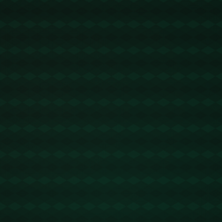
个赛季他的表现较为低迷，令许多人对他的能力产生了怀疑。如
今，他用实际行动证明了自己。本次比赛中，科索维奇不仅在中
场发挥了稳定的控制能力，还凭借精妙的传球和冷静的射门得
分，连续助攻队友并取得个人进球，为梅州客家赢得比赛立下汗
马功劳。无疑，他的**强势复苏**使得梅州客家在保级大战中的
胜利显得尤为关键。
**保级大战：勇者的较量**
本场比赛对于梅州客家而言，是一场不容有失的保级大战。面对
同样在降级边缘徘徊的对手，梅州客家以科索维奇为核心，调整
战略，通过紧密的防守与快速反击逐步瓦解对方的防线。**梅州
客家的胜利**不仅得益于科索维奇的出色发挥，还与全队的团结
协作密不可分。这场比赛的胜利，不仅为球队保级带来了希望，
还极大地鼓舞了士气。
**团队合作：胜利的基石**