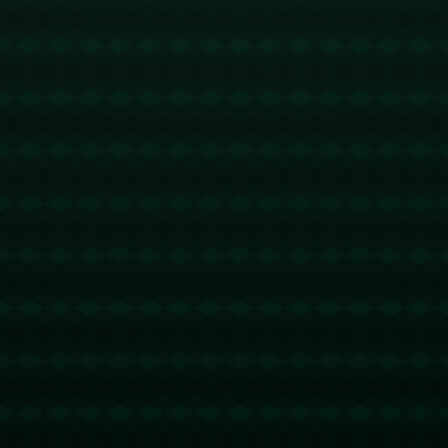
在科索维奇重新找回状态的同时，我们也看到梅州客家全队在比
赛中的整体表现。无论是后防线的严防死守，还是中前场的快速
反击，球队每一个环节都运转得当，展现出了极高的配合默契
度。**团队合作**的力量，使得他们即使在压力下也能从容应
对，成就了这场保级战的胜利。