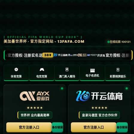
布羅亞：成果重要，但我是中鋒、喜愛進球！.
栏目：宝威体育
发布时间：2026-08-08
**布羅亞：成果重要，但我是中鋒、喜愛進球！**