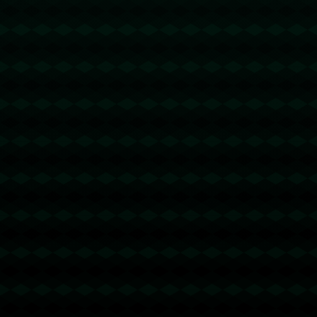
### 球迷的期待与责任的平衡
作为一个足球运动员，尤其是像布羅亞这样的中锋，进球的责任
始终在肩。然而，他及其教练组也意识到，在现代足球的框架
下，更加全面和多变的中锋才是球队所需要的。这种角色的转
型，不仅是一种责任，更是一种荣誉。
在当前的足球世界，成为一名全能中锋可能是每个年轻球员的未
来目标。布羅亞正在这条道路上坚实前行，他的成功不仅在于个
人进球数据上的辉煌，更在于为球队带来的整体价值。