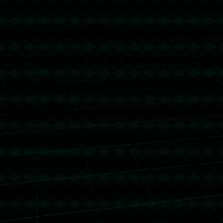
例如，如果比爾可以帶來熱火球迷文化的進一步繁榮，那球隊的
商業價值將提升；而巴特勒則可能通過建立文化擴展巫師的內在
吸引力。
在這種背景下，*比爾與巴特勒互換，太陽撮合交易的可行性*不
僅限於比賽層面，還可能牽動更大的市場結構。不少NBA經理
認為，未來類似的多隊交易將成為休賽期的主旋律，因此，球隊
如何通過合作獲取利益最大化，是交易成功的關鍵。
> **關鍵詞：比爾互換巴特勒、太陽交易策略、NBA多隊合作交
易、比爾加盟熱火、巴特勒巫師重建**
足球——U20亚洲杯：中国队训练备战.
B席：巴黎更有激情和侵略性理应获胜，我们要接.
Copyright 2024
宝威体育 - 宝威体育(中国)官方网站-BowwaySports
All Rights by
宝威体
育