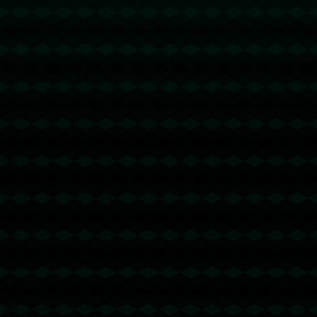
如果這筆交易順利完成，比爾加盟熱火後將賦予球隊穩定的外線
得分能力，他與阿德巴約的內外結合有望激活全隊進攻。加之熱
火的教練組以優秀的角色球員提升能力著稱，比爾的空間型打法
顯然與之完美契合。而巴特勒若能到巫師，則可能吸引大量關注
度，為巫師進一步吸收明星球員或重建提供支點。
此外，交易的多方參與，或將讓太陽隊獲得更多側翼防守型角
色，進一步完善他們的冠軍陣容。這樣一筆交易，無論成功與
否，都將影響西區競爭格局，同時為東區的季後賽形勢增加更多
未知數。
### **市場分析：球隊交易如何迎來雙贏局面？**
案例分析顯示，巨星級球員的交易通常伴隨傳統賺與虧的評價。
然而，比賽的魅力在於商業角度的成功可能超越短期賽季表現。