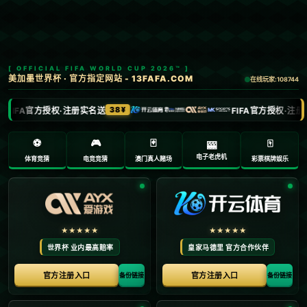
比爾與巴特勒願互換球隊 太陽想成全得多隊幫
忙.
栏目：宝威体育
发布时间：2026-08-09
**比爾與巴特勒願互換球隊 太陽想成全得多隊幫忙：轉會交易
可能如何改變NBA賽季版圖？**
NBA的交易謠言總是充滿了刺激和不確定性，而最近的熱點之
一便是華盛頓巫師隊的布拉德利·比爾和邁阿密熱火隊的吉米·巴
特勒可能進行的球隊互換交易。這一消息一經傳出，便迅速引發
了球迷和分析師的熱烈討論。**太陽隊希望在這一交易中扮演撮
合者角色**，並尋求其他球隊的加入以促成更大規模的多方交
易。不少人認為，這筆交易可能會徹底改寫新賽季的賽場格局。