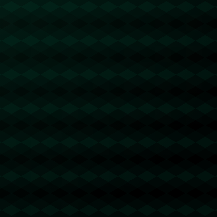
潜力的新秀是冲击高峰的关键。这场“复仇热火”的比赛证明了