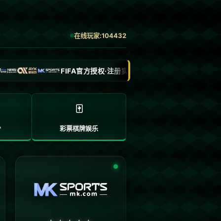
我们
产品中心
新闻中心
联系方式
个詹姆斯.
分和3次助攻**，无疑成为了全场瞩目的焦点。而年轻新星**阿门·
称火箭队“抽到了一个詹姆斯”，让人不禁好奇，火箭队的重建之
关键时刻进行了妙传，帮助队友打破僵局。范乔丹的到来为火