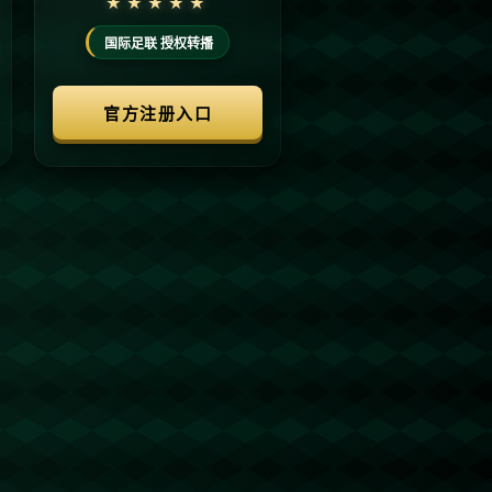
手，还在防守中贡献了4次抢断，显示出不俗的篮球智商。作