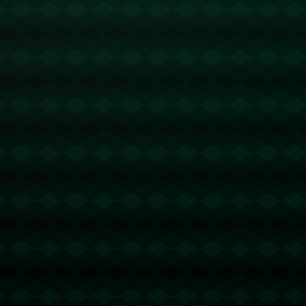
·汤普森为核心的新阵容。在NBA的联盟环境中，拥有出色领袖和具发展