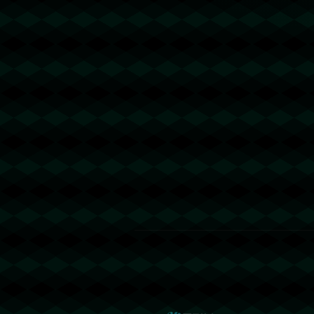
体育历史一再证明，短视的决策通常与长久成功无缘。在NB
领导和明确的队伍架构实现的成功。值得思考的是，**泰伦卢
在这场纷争中，泰伦·卢不仅需要证明他能继续保持连胜，还
是赢在未来的赛场。
2024年我国国内发明专利有效量达475.6万件.
雷迪克：没有詹姆斯的演讲，湖人可能不会赢灰熊！.