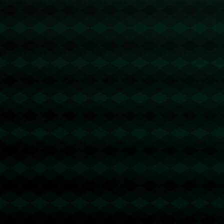
纵观快船历史，曾有过比尔·沃顿（Bill Walton）这
**，与其说是对个人的保护，不如看作是对长远利益的维护
**历史的教训与机遇**