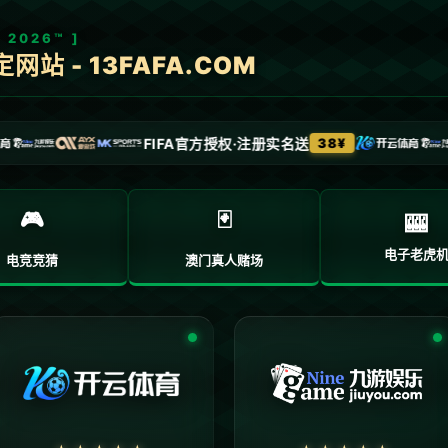
网站首页
关于
伦卢被要求下课！快船五连胜赌未来说历史，他强烈反
栏目：宝威体育
发布时间：2026-08-06
制定。然而，当一个战术不见效时，教练的位置就随时可能遭遇危机。在洛杉矶快船
绝于耳，这对于任何一支目标争冠的球队来说都是一个微妙的时刻。**泰伦卢
风格和战略提出了质疑。批评者指出，球队在比赛中的表现缺乏多样性，
讨论，进一步加剧了他的压力。然而，卢教练对此态度强硬，明确表达了