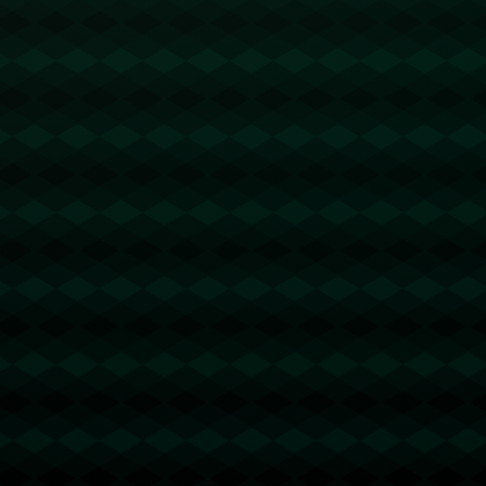
样的老将引领年轻球员走向辉煌的例子，这显然是依赖于教练与管理层的长期布
。整个教练团队都在为一支能够持续竞争的球队氛围而努力。