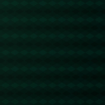
展开殊死搏斗。勇士在这场关键性卡位战中击败了直接竞争对
，其中库里一人占比达到70.6%，这样的高分配难度再次让
下滑的压力。值得注意的是，快船近期状态不稳，缺乏稳定输