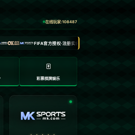
我们
产品中心
新闻中心
联系方式
赢​.
蒂芬·库里用一场梦幻表现彻底点燃了赛场**。他不仅轰下了
勇士成功阻击对手间接获益，避免了排名下滑的风险。这一夜，
对的投射天赋和强大的个人进攻能力。第一节比赛开场仅5分钟，
图用夹击防守限制他的表现，但库里还是用超级后撤步三分和快