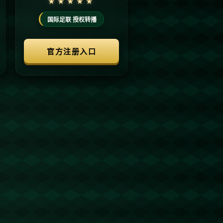
关键时刻掌控能力。从数据维度上看，他的12记三分命中让他