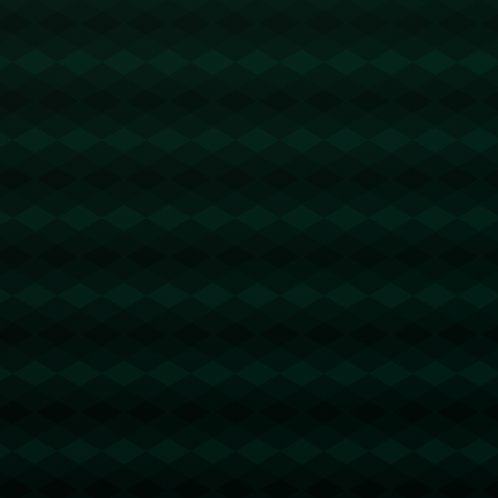
出现类似局面，快船因为其他球队的直接交锋才得以维持季后赛席位。**这恰