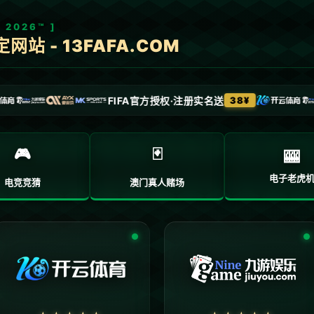
网站首页
关于
52分＆12记三分＆里程碑 勇士赢卡位战升第5 快船躺
栏目：宝威体育
发布时间：2026-08-08
**
。北京时间某一天，金州勇士队对阵西部竞争对手的一场卡位大战中，**斯
生涯新的里程碑。这场胜利将勇士带到了西部第5，而与此同时，快船则因
而**52分+12记三分球的组合则极其罕见**。库里再一次展现了他绝
感叹的是，他并没有满足于此，而是在下半场直接接管比赛。对方尽管试
士体系**中的经典场面更将他的竞技天赋淋漓展现。