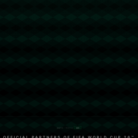
最后三场比赛中采取高压防守策略，成功限制住了对手的核心球员。最终，
原因之一。
年的比赛中，辽宁队总能在关键时刻展现出强大的逆转能力，这种永不放弃
面临极为不利的局面。然而，凭借队长郭艾伦和锋线球员韩德君的出色表现
**，使辽宁队成为季后赛中一个不能被低估的对手。
和突出的表现，成为了CBA季后赛中真正“惹不起”的球队。无论是广东
临近，这三支球队总能带来新的惊喜和精彩，令人期待。