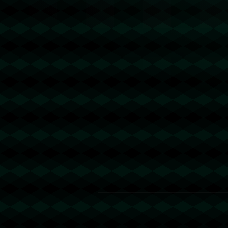
比如，在2014年总决赛对阵新疆队的比赛中，北京首钢在
种防守强度和场上纪律性，正是他们季后赛中**惹不起**的
**辽宁队：不屈不挠的斗志**
辽宁队以他们的**顽强斗志和团队合作精神**著称。在多
处于劣势时挺身而出，带动整支队伍的士气。
例如，2018年的总决赛中，辽宁队在对阵广厦队时，一度
上首个总冠军。这样的**球队文化**和**关键时刻的爆发力
综上所述，广东宏远、北京首钢与辽宁队凭借各自的竞赛风格
志，这些因素都使它们成为了难以撼动的强者。每当季后赛
上海男篮又要换外援了！.
一声长叹！请别再责骂刘诚宇了，好吗？.