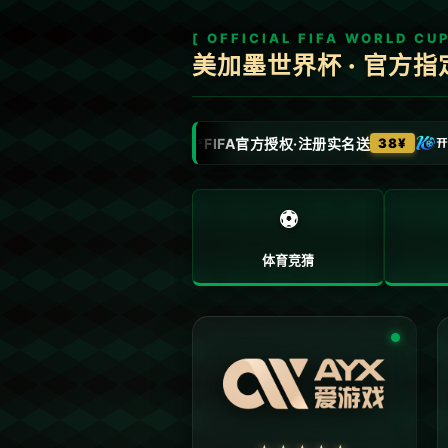
CB
**CBA季后赛惹不起的球队：广东宏远、北京首钢还有辽宁队
在CBA这个篮球迷心中的殿堂，提起季后赛，总是能激起无
**广东宏远**、**北京首钢**和**辽宁队**无疑是令
**广东宏远：冠军DNA的传承**
广东宏远多年来一直是CBA的霸主之一，其成功秘诀不仅在于
及在关键比赛中表现出的沉着与韧性。在季后赛中，广东宏
一个典型的例子是2019年的CBA季后赛。在半决赛对阵新
中的调整能力**正是广东宏远无数次走向胜利的关键。