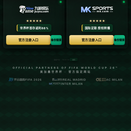
在足球世界中，内马尔永远是一个绕不开的名字。他的每一次转
会、每一场比赛都成为全球体育新闻的焦点。如今，随着内马尔
的声势再度回归欧洲赛场，球迷们无不对这位天才球星的未来拭
目以待。**内马尔归去来兮，意味着他与足球之间那份难以割舍
的情感再度燃起。**
内马尔的足球生涯如同一部精彩绝伦的电影。从巴西桑托斯队的
初出茅庐，到巴塞罗那的高光时刻，再到巴黎圣日耳曼与姆巴
佩、梅西组成的“梦幻三叉戟”，他的每一段旅程都充满了传奇色