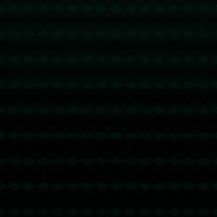
**然而，归去来兮**不仅意味着荣耀与期待，也同样伴随着挑战
与未知。内马尔需要重新证明自己，把质疑声化作动力，释放出
他在绿茵场上的绝对统治力。未来，随着他和新球队之间的不断
磨合，或许我们会看到一个更成熟、更全面的内马尔，带领球队
走向新的辉煌。