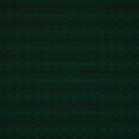
彩。然而，随着时间的推移，伤病与舆论质疑也成为他职业生涯
中无法避免的坎坷。**于是，内马尔选择了“归去”**，寻找更适
合他发挥的舞台。
**内马尔：归去来兮**，不仅是身体的回归，更是心灵的重新出
发。他近期的回归，与欧洲足坛顶级豪门的再度牵手，成为了全
球焦点。不少评论员分析，**内马尔的回归不仅是他个人的一次
重要决定，也是全球足球市场重新洗牌的开始**。在新的球队，
内马尔需要适应新的战术理念，与新队友重新建立化学反应，这
不仅考验他的技术能力，也考验他的心理素质。