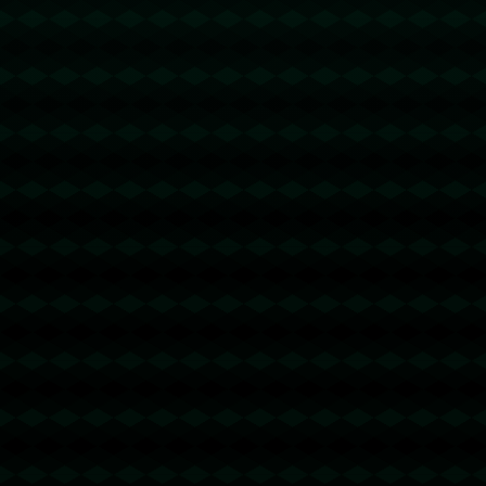
**广州的啦啦队与球迷之间的关系**，不仅限于比赛的呐喊助
威，更是一种情感和文化的融合。正因如此，那些期盼现场重聚
的心情，才显得尤为珍贵。早在上个赛季中，我们已经见证了无
数场因为观众热情而逆转的精彩比赛，这种**激情与期待**的相
互交织，正是每一位体育爱好者所珍视的体验。
在下周三的比赛即将来临之际，我们再次呼吁所有热爱足球、热
爱广州的市民，准备好迎接这场**竞技的狂欢与文化的碰撞**。
期待看到你们一个个生动的笑脸和充满力量的呐喊，与我们一
同，为广州，为足球，呐喊助威。