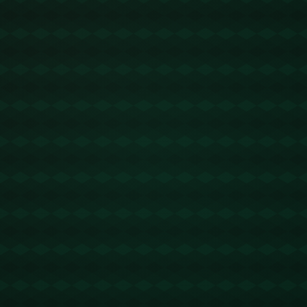
在体育赛事中，广州啦啦队常常是观众与球队之间沟通的桥梁。
他们用欢呼、舞蹈、助威，将观众的热情传递给场上的球员。这
种独特的互动形式，使得每场比赛都成为“家”的聚会。许多研究
表明，**观众的支持与球队的表现之间有着明显的互动关系**。
当现场座无虚席、观众声浪如海啸般涌来的时候，球员们常常会
迸发出巨大的能量。