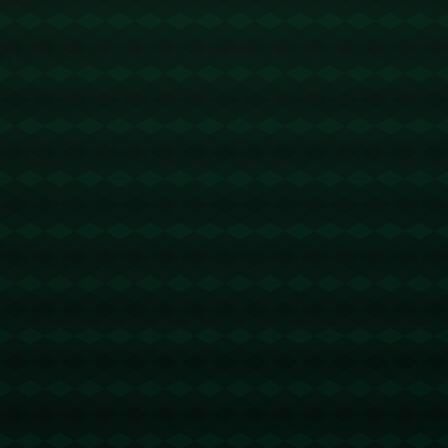
在广州，主场不仅仅是一个比赛的场地，更是一座城市文化的缩
影。当我们提到“麦穗丰晒广州啦啦队”，这里的“麦穗”象征着丰
收与希望，而“晒”则寓意着成果展示与骄傲。啦啦队的回归，对
于广州来说，是城市文化的一种再度焕发，而对于球迷而言，更
是一种心灵的安抚。
许多球迷可能会分享他们与啦啦队互动的故事，比如广州球迷李
先生就曾谈到因为现场啦啦队的表演，让全场观众凝聚在一起，