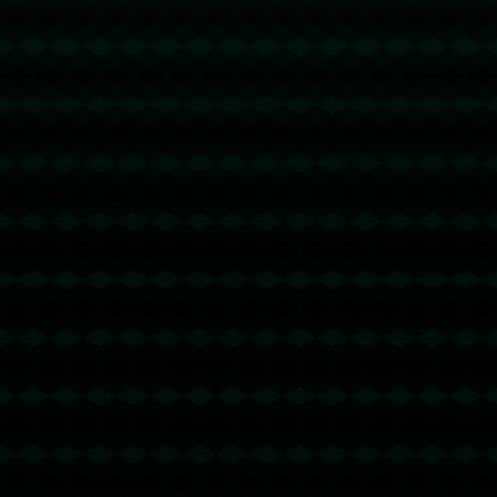
同，这也预示着退役的脚步临近。**