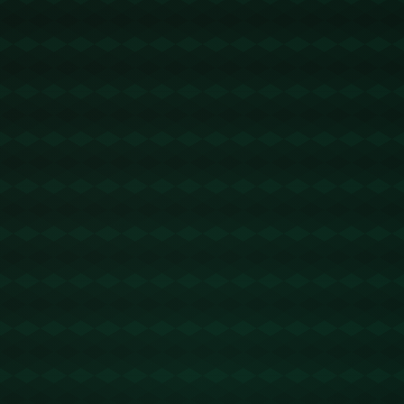
### 蒙雷亚尔的职业之路——从西班牙本土崭露头角到英超赛场
发光
纳乔·蒙雷亚尔于1986年生于西班牙潘普洛纳，他从奥萨苏纳青
训营起步，并于2006年正式进入这支西甲球队的一线队。这名出
生于巴斯克地区的左后卫，很快凭借扎实的基本功和积极的比赛
态度成为主力，并吸引了更大俱乐部的目光。2011年，蒙雷亚尔
加盟西甲传统强队马拉加，随着球队在欧洲赛场上的出色表现，