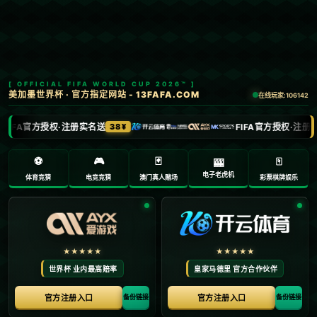
官方：36歲前阿森納後衛蒙雷亞爾退役.
栏目：宝威体育
发布时间：2026-08-06
**官方确认：36岁前阿森纳后卫蒙雷亚尔宣布退役，挥别绿茵场
**
每位足球爱好者都会对那些曾为绿茵场挥洒汗水的球员心怀敬
意，更何况是像蒙雷亚尔这样为阿森纳俱乐部乃至整个英超联赛
留下深刻印记的后卫。**近日，根据官方消息，36岁的西班牙后
卫纳乔·蒙雷亚尔（Nacho Monreal）正式宣布退役，标志着他长
达16年的职业足球生涯画上了句号。**这位低调而坚韧的防守球
员不仅在枪手阵营中扮演了重要角色，更在多个俱乐部和西班牙
国家队中留下了辉煌的足迹。