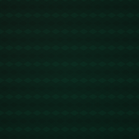
**埃裏克森的復出：球場外的勇氣與信念**
克里斯蒂安·埃裏克森在去年的歐洲杯比賽中突然倒地，那一刻
震驚了全世界。作為一名優秀的中場球員，他在賽場上的表現一
向穩定且精彩。然而，這次意外事件讓他的職業生涯面臨著巨大
的不確定性。在經過一段時間的恢復和觀察後，**埃裏克森終於
迎來了重返賽場的機會**。這不僅是他個人的勝利，也象徵著意
志的堅韌與希望的再燃。
**埃裏克森的技術特點：曼聯中場的關鍵拼圖**
在球隊中，**埃裏克森一直被認為是中場的核心力量**。他以出
色的傳球能力和視野著稱，可以靈活地在攻防兩端切換角色，為
隊友創造進攻機會。他的復出意味著曼聯中場將重新獲得穩定性