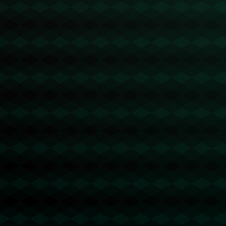
泰山队近年来历来以稳扎稳打的风格闻名，但此次在一场关键
的出场为球队防守增强可靠屏障，而陈蒲则为泰山提供了更加
这一选择或与球队伤病、人员管理策略有关，同时也反映出泰
来与蓉城抗衡。
### **五外援先发：成都蓉城的进攻压迫性**
与之对立，成都蓉城则是几乎全力以赴派出了五名外援的豪华
优势**。
值得注意的是，蓉城的五外援分布并非胡乱堆砌，而是针对
由本土球员快速补位穿插，蓉城这种策略近年来成效显著。
### **内援对决：毕津浩vs本土锋线，陈蒲激活边路速度**
虽然纸面上泰山“单外援”的阵容看似薄弱，但内援的发挥至