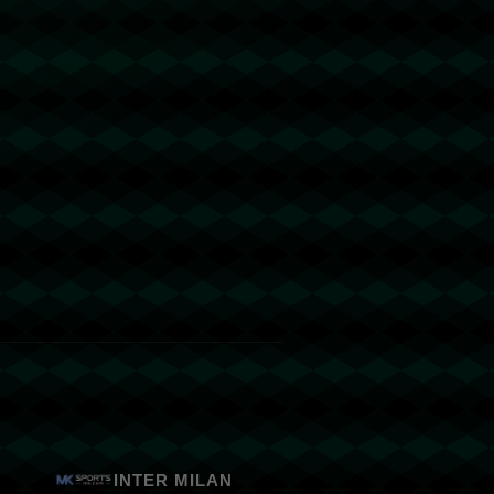
前嗅觉将成为蓉城能否转化压迫为进球的关键。
逼平了一个五外援豪华阵容的对手。在那场比赛中，单外援队
依然能够弥补纸面上的实力差距。
**的率先站出，无疑将肩负重任，成为“阻击”豪华蓉城的关