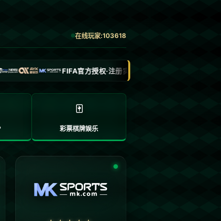
我们
产品中心
新闻中心
联系方式
.
*泰山队仅派出一名外援**与**蓉城队的五外援首发**形
怎样的战术意图？这场对决又会如何影响双方的走势？