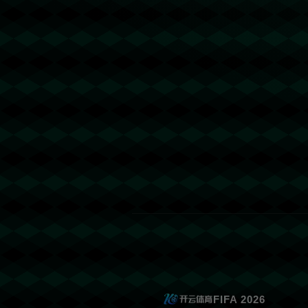
和持球能力能够有效冲击蓉城防线的空档，为泰山队的反击
与之对应，蓉城的本土锋线组合在激烈竞争中的表现也不容
### **案例对比：单外援对阵五外援的经典战役**
上述的阵容部署让人不禁联想到此前的一些相似比赛。例如在
伍凭借紧密的防守链条和快速的反击实现了奇迹般的结果。
### **结语**
这场泰山vs蓉城的较量不仅仅是外援数量的比拼，更是各自体
键。而蓉城方面，如何最大化五外援的能力，将战术打磨为
国家医保局发布多批立项指南 新增哪些“适老化”价格项目.
西北大區總決賽激情一觸即發 冠亞爭奪讓人忍俊不禁 天元錳