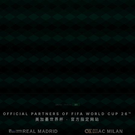
创造机会。
小视。特别是在多名外援为其牵扯防守注意力之下，他们的跑位能力与门
2022年的中超联赛中，另一支中游球队曾使用“单外援阵容”以顽强协作
这说明，虽然五外援的压迫性强，但灵活的战术选择和内援的良好发挥，
系、战术和球员执行能力的全面较量。泰山队本土球员***毕津浩、陈蒲*
胜利，依然是值得关注的焦点。
業成就了自己的偉大時刻.