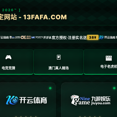
网站首页
关于
泰山vs蓉城首发：单外援PK5外援 毕津浩&陈蒲先发
栏目：宝威体育
发布时间：2026-08-07
关键**
近日，中超联赛上演了一场备受瞩目的对决——山东泰山迎战成都蓉城。*
场也成为外界关注的焦点。那么，在这样悬殊的纸面实力背后，到底藏着