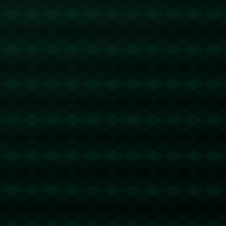
犯规的判定标准，显得略微不一致。黄皓雋在赛后接受采访时
伤害。
度不一致导致双方球队情绪激烈，甚至演变为场上冲突。这类