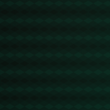
---
### 赛后争议︱裁判尺度成焦点