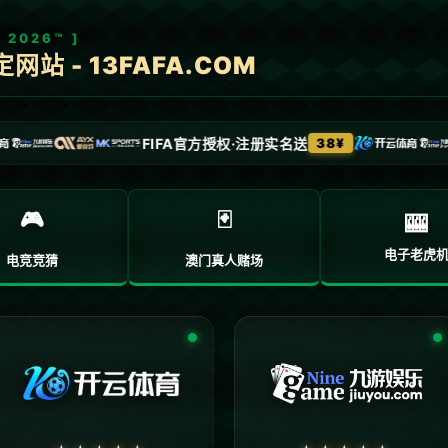
网站首页
关于
盃︱黃皓雋獲羅淑佩讚賞感怕羞 望次回合球證尺度
栏目：宝威体育
发布时间：2026-08-07
致**
现赢得了不少关注。他不仅在比赛中展现出了超凡的个人技术，还在场外
讨论。这一话题成为赛后余波，让不少球迷和专家对次回合充满期待。
了重要角色。他凭借冷静的思维、精准的传球和出色的跑位，不仅帮助球队
佩**的高度赞赏。罗淑佩直言，他的表现令人耳目一新，并预测他将成为