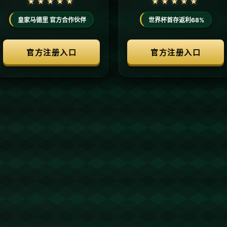
作为一位注重团队合作的年轻球员，他在比赛中不断展示自己的无私和对
案例印证了黄皓雋不仅在技术上出色，同时也具备出色的战术意识。