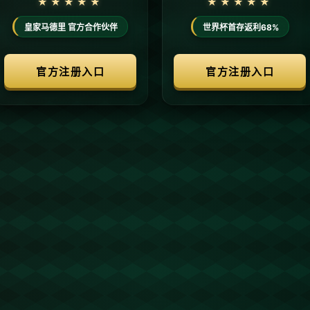
转会费用成为该交易的首要障碍。尤文图斯在高额预算的压力下，如何合
最小的经济负担签下这名球员。