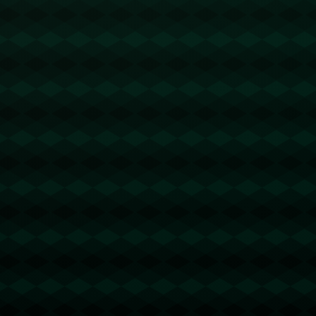
间的阿图尔与皮亚尼奇交换，就是通过巧妙的球员交换完成的。这类交易
的球员交换方案，不仅可以降低尼科-冈萨雷斯的转会成本，还能在不削弱球