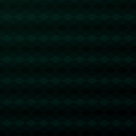
不仅帮助俱乐部在财政上更加从容，也令双方在球队建设上实
队核心竞争力的前提下完成交易。