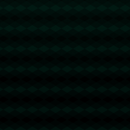
一套灵活的战术体系，尤其擅长在客场进行快速反击。布城的中前场球员*
一致性和专注度，很可能在比赛中被对手抓住机会**。在分析布城的投注
两队在战术上的碰撞，总是能为观众奉上精彩纷呈的比赛。谢周三倾向于
赛走势产生巨大影响。
较高的变数呈现**。根据两队的数据分析与战术风格，谢周三更有可能在