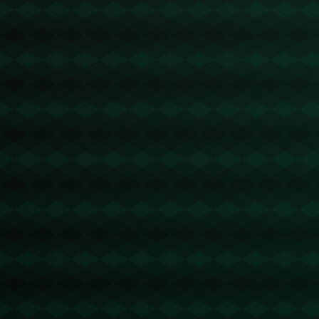
谢周三在本赛季英冠联赛中的表现可谓稳扎稳打。**在攻击
能够充分利用主场优势，将对手压制在中后场。