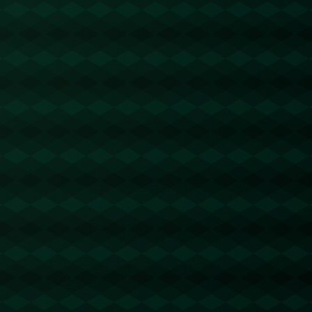
分的关键。在主场作战时，谢周三有着不俗的战绩，他们往往