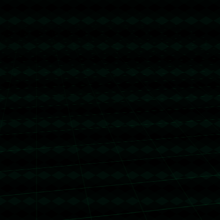
訓練科技和分析也密不可分。當前許多職業球隊已採用擬真化投
籃數據分析和視覺技術，幫助球員改進投射弧線、力度以及空間
選擇。而科爾作為現代教練的代表之一，始終致力於結合傳統經
驗與前沿科技，這一點在波傑姆和其他隊員身上得到了最佳體
現。
### **結語**
一場三分球大戰如同一場視覺饗宴，不僅顯示了隊伍的實力，更
體現了現代籃球對細節的極致追求。以波傑姆和科爾為代表的這
場勝利，向我們展示了戰術、心態和科技完美融合的魅力。而在
未來的賽場上，這樣的“**三分雨戰**”無疑將成為一種全新的籃
球常態。
庫明加在獲得空間後創造職業生涯最高的33分.
曝切爾西主教練蘭帕德下課 已暫停球隊訓練.