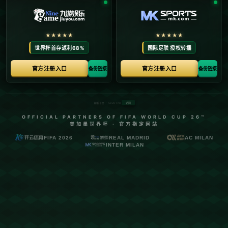
次的解析。
---
### **三分球的戰術價值：數據背後的勝利密碼**
在這場比賽中，28記三分球幾乎改寫了球隊的單場命中紀錄，展
現了現代籃球極致化的“**空間進攻**”理念。三分球作為現代籃
球必不可少的得分手段，逐漸成為團隊進攻體系的核心組成部
分。
例如，根據NBA近年的數據統計，三分球的得分效益遠超內
線，尤其是當命中率接近40%以上時，它會成為一把影響比賽走
向的利器。而此次球隊能以28記三分球屹立賽場之巔，背後展現
了不僅僅是球員的天賦，還有整體戰術的縝密運行。
**科爾教練**在賽前所傳達的一個核心理念是“**節奏自信，投
射果斷**”。波傑姆提到，科爾總是強調投手間需要保持默契與