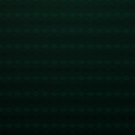
术安排和团队配合的影响。霍伊伦在场上位置的变化，以及他与
中场球员的联动不足，可能也是他进球难产的一大原因。若球队
未能制定合适的**战术策略**，或未能充分发挥霍伊伦的特点，
那么即使其个人能力再强，也难以在比分榜上有所表现。
**四、心理因素与压力管理**
在高水平的竞技环境下，**心理因素**往往成为决定胜负的关
键。面对连续的球荒，霍伊伦难免承受巨大的**压力**。如何进
行心理调整，化解自己的焦虑，提升信心，是霍伊伦必须面对的
挑战。过去成功案例中的球员，如亨利、法布雷加斯等，在遭遇
低谷时，总能通过心理调节与教学指导迅速反弹，霍伊伦需要从
中汲取经验。
**五、未来探讨与机遇**
面对这样的窘境，如何从中走出成为各方关注的焦点。对于霍伊