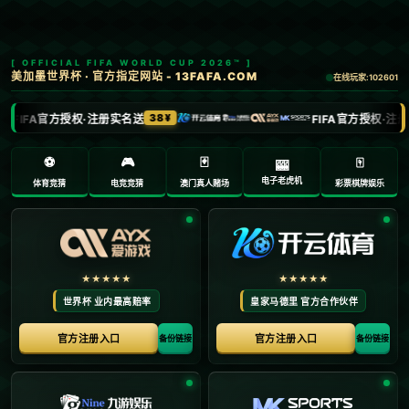
霍伊伦英超10场球荒 本赛季联赛出场20次仅进
2球.
栏目：宝威体育
发布时间：2026-08-09
**揭开霍伊伦球荒之谜：深度分析本赛季的挑战与机遇**
在英超这个全球瞩目的足球联赛中，**霍伊伦**的状态一直备受
关注。然而，他在近期的表现引发了广泛讨论。根据数据显示，
霍伊伦在过去的10场英超比赛中未能取得进球，而本赛季至今出
场20次，仅仅收获2球。这样的表现与球迷和球队的期望相去甚
远，那么，他的球荒背后究竟隐藏着什么样的原因呢？
**一、霍伊伦的表现与数据**