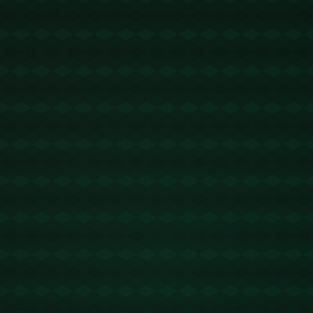
比赛一开始，快船便以稳固的防守和灵活的进攻建立了一定的优
势。**詹姆斯·哈登**作为球队的核心之一，以其精准的三分球