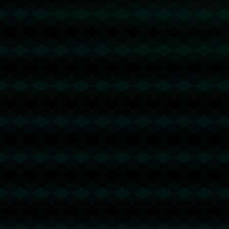
**观众的震撼与启发**
这场疯狂的比赛结束后，观众们仍意犹未尽，掀起对于逆转
是一场比赛，也向众多岗位上的团队合作提供启示：无论何时