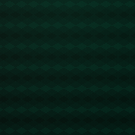
*感叹此乃其执教生涯中最疯狂的一役。