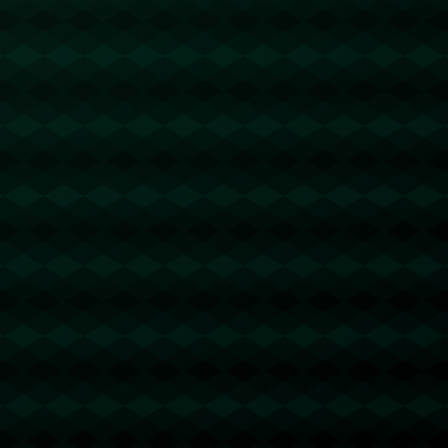
临巨大的赛事压力，再加上时间紧逼，梦想家的纵横驰骋不仅
后半程，当梦想家落后对手整整两位数时，两位**主力球员
打破对手防线，成功激励队员们释放潜能。此番调整让梦想家
了一场典型的逆转案例。这充分显示出在高压环境下，坚持不
的优势，最终将不可能变为可能。