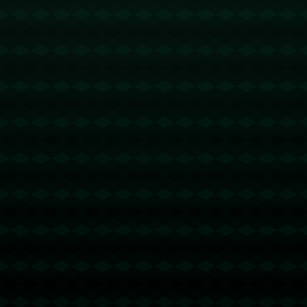
**努涅斯在关键比赛中的表现**
在本菲卡的赛季中，努涅斯展示了他在**重大比赛中的卓越表现
**。无论是在葡超联赛中对阵波尔图，还是在欧冠联赛对阵顶级
球队，他总是能够在关键时刻进球。例如，在与巴萨的对决中，
他的迅捷和突破能力使他成为对手后防线的重要威胁。这种表现
无疑表明，他可以在更高水平的比赛中保持稳定的发挥。
**曼联阵容的补充与优化**
现有的曼联阵容虽然不乏天赋出众的球员，但他们欠缺一种能够
在关键时刻一锤定音的核心人物。引入像努涅斯这样**技术全
面、心理素质过硬的前锋**将极大地提升球队整体实力和竞争
力。同时，努涅斯的年轻使他拥有极大的潜力，能够在曼联长期
服务，并不断进步，成为真正意义上的俱乐部旗帜性球员。
**案例分析：范尼与鲁尼**