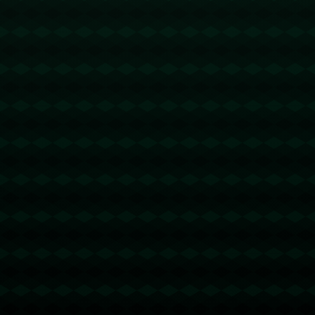
那么，曼联是否真的应该解雇滕哈格？尽管在短期内换帅可能带
来暂时的波动，但如果新的主帅能为球队带来积极变化，该决策
可能是值得的。选用像索斯盖特这样具备丰富国际经验和年轻化