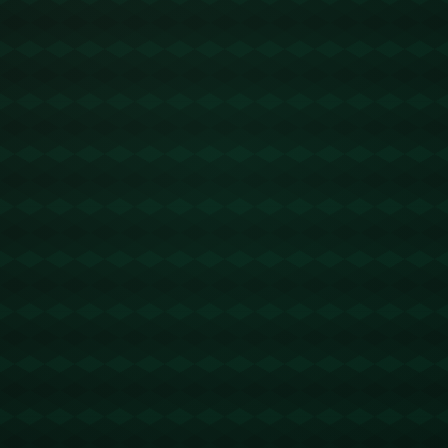
系被认为科学且新颖，但球队整体发挥却未能达到预期。对战术
的过度依赖和阵容的频繁更替，被认为是影响成绩的主要原因之
一。尽管曼联在某些场次表现出色，但整体不稳定性仍旧困扰着
俱乐部。
**索斯盖特的执教风格和优点**
索斯盖特自2016年起执教英格兰国家队，一直以来以其**务实的
战术风格**而著称。他注重团队合作，强调纪律和整体防守，这
是曼联当前急需的改进方向之一。此外，索斯盖特擅长培养年轻
球员，这对曼联这样一家青训人才辈出的俱乐部尤为重要。
**专业评论与球迷观点**
然而，专业评论人士对索斯盖特的执教能力也有质疑之声。一方
面，他在大赛中的保守战术屡屡遭受批评；另一方面，他缺乏管
理俱乐部的经验，这可能成为他执教曼联的最大障碍。尽管如