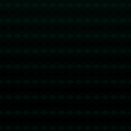
对于所有关注皇马的球迷而言，接下来的赛程将是一场团队协作
能力的“试金石”。