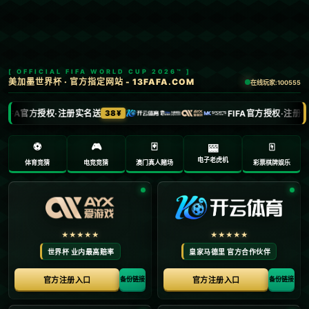
西媒透露：雖維尼修斯受傷，但安帥無意改變
皇馬戰術！.
栏目：宝威体育
发布时间：2026-08-08
**西媒曝光：虽维尼修斯受伤，安帅坚守体系不妥协！**
*近期有关皇家马德里的一则消息引发了外界的广泛关注。据西
班牙媒体透露，尽管球队的锋线王牌维尼修斯因伤缺阵，主教练
安切洛蒂依然无意调整皇马的战术体系。这一选择无疑为球队接
下来的比赛增添了不确定性，但也展现了安帅对现有战术理念的
坚定信心。*
### **维尼修斯受伤对皇马战术的冲击**