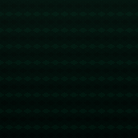
**皇家马德里“体系第一”的战术信条，或许正是球队多年来立于
不败之地的重要基石。**尽管维尼修斯的伤缺会对比赛风格有所
影响，但安切洛蒂的选择无疑彰显了成熟教练的自信和智慧。从
目前球队的整体实力来看，只要其他球员能够在体系中找到各自
的定位，皇马依然具备在激烈的赛程中维持高竞争水平的可能
性。