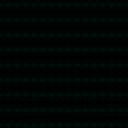
在足球领域，李指导的智慧及其对年轻球员的培养已赢得广泛称
赞。而钱博则凭借其出色的表现，成为未来足球明星的有力竞争