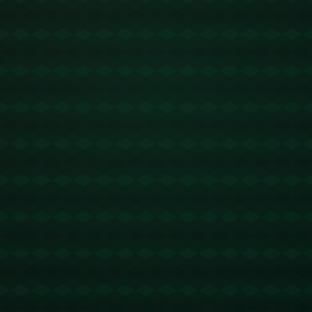
钱博，这位球队未来的希望，最近在多场比赛中表现优异，但从
未被赋予如此关键的角色。然而，在被推上前线后，他以出色的
速度和出色的球感，突破了对方防线。在第一次进攻时，钱博接
到队友传球后，巧妙盘带，晃过对方几名防守队员，精准射门，
惊艳进球。他的表现不仅激励了队友，也让观众看到了青春力量
的无限可能。