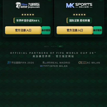
他对于球员潜能的深刻洞察。球队面对强敌，初始阵型遭到对手
有效压制，比赛的前期局势不容乐观。此时，李指导果断变阵，
将具备精准传射能力的小将钱博移至更具攻击力的位置。这个大
胆的决定不仅体现了李指导对比赛动态的敏锐观察，也展现了他
对年轻球员的十足信任。