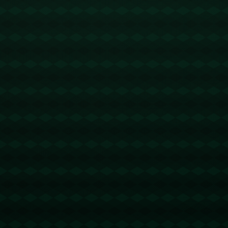
**第二球的精彩演绎**更是让钱博得到广泛关注。当对方再度加
强防守时，钱博的敏锐嗅觉使他成功抓住机会。在角球执行时，
他敏锐地观察球场局势，迅速调整位置，并在对手的大意间跳起