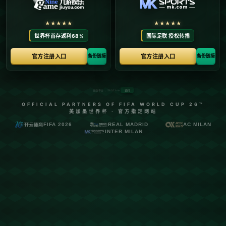
准的球员定位** 是本次成功的关键之一。通过细致的分析，他
寻找到了最能发挥队员潜力的位置，在比赛中，使队员的优势得
以充分展现。同时，马德兴采用了灵活的战术调整方案，根据赛
场的变化调整策略，确保了国青队始终处于主动地位，并最终获
得胜利。
**赛场表现：开门红之捷**
比赛伊始，国青队就巧妙运用马德兴设计的战术，通过*控制节
奏*和*压制对方弱点*成功打破僵局，迅速建立起优秀的比赛态
势。通过局部的战术压迫，攻防有序，使得对手陷入马德兴所设
下的战术陷阱，未能找到有效的应对措施。在此基础上，国青不
仅获得了比赛胜利，更奠定了后续战术布局的基础。