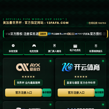
马德兴：国青战术成功取开门红 着眼未来手里
留牌.
栏目：宝威体育
发布时间：2026-08-07
**马德兴**是当前中国足球界备受关注的战略家之一，而他的最
新一次战略布局让中国国青在国际赛场上迎来了一个令人满意的
开端。在这场赛事中，国青队运用了巧妙的战术提高了自己的竞
争力，开门红的成绩让人倍感振奋。然而，这场胜利背后隐藏着
更深远的战略布局——着眼于未来，马德兴留了一手。本文将解
析这一战术成功的背后以及其未来展望。
**战术部署：精准与灵活结合**
在这次国青赛事中，马德兴展现了高超的战术智慧。首先，**精