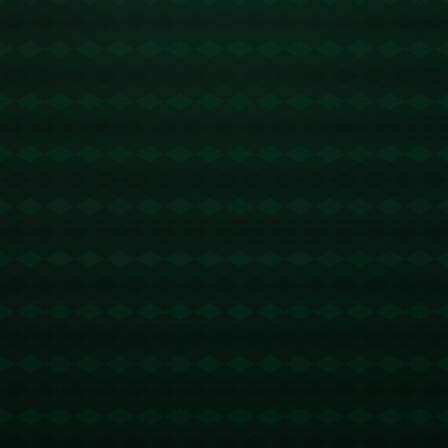
**战略备用牌：着眼未来**