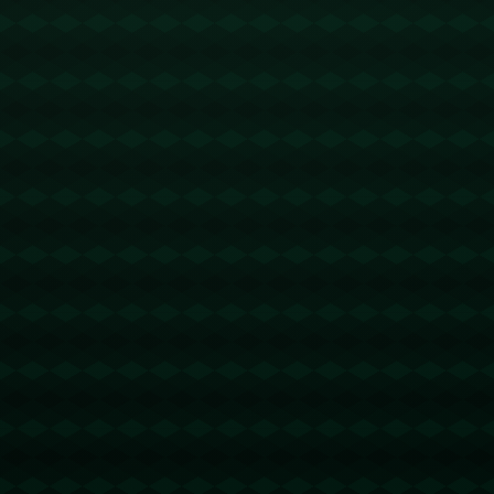
**防守绝活与战术智慧**：所谓“一绝活”，即是他的防守能力。
他在场上的存在，意味着不只是一个对抗对手得分的屏障，更是
雄鹿加强快攻和转守为攻的推动力。**他的防守效率和成功干扰
对手投篮的能力，使他在季后赛中如鱼得水**，成为不让对手轻
易得分的关键因素。
案例分析：在2022年季后赛期间，对阵布鲁克林篮网队的系列赛
中，雄鹿凭借卓越的防守反击赢得了关键比赛。这场比赛中，
“翻版追梦”运用他的防守技巧限制篮网得分高手，在多次关键防
守回合里，他协助字母哥有效封锁篮网的快攻通道，展现了鲜活