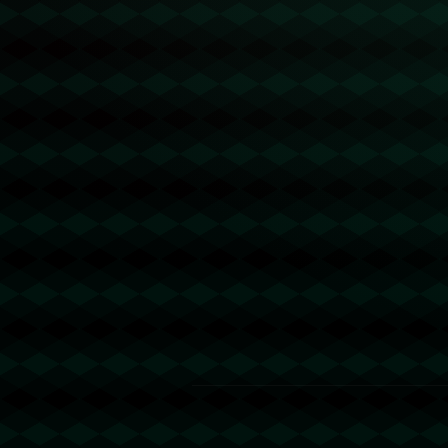
现出的硬实力使骑士成为东部其他球队的劲敌。
其二，是骑士在细节上的执行力与团队纪律。无论是篮板数
回报，更是团队合作能力的体现。
骑士的稳定表现也为他们在季后赛中创造了巨大优势。在高
确保骑士能够顺利通过季后赛前几轮。
**东西部对比：排名背后的故事**
快船与骑士当前的境遇为东西部竞争格局提供了鲜活的案例。
者，例如雄鹿和凯尔特人始终是骑士最大的威胁。
NBA的赛季并不是静态的，通过这两支球队我们可以窥见动
则需更加关注季后赛关键场次的表现，确保球队能将常规赛
**关键词**：快船排名第八、骑士豪取60胜、NBA季后赛、
狂轰52分10板8助5断！库里梦回巅峰打破纪录，勇士升至西部
太阳VS雄鹿首发：布克KD和字母哥分别领衔，比尔利拉德缺