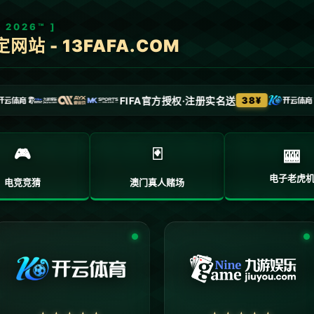
网站首页
关于
场落败排名下滑第八，骑士常规赛豪取60胜稳居东
栏目：宝威体育
发布时间：2026-08-06
部榜首：两队命运如何影响季后赛？**
会决定他们在季后赛中的命运。“快船一场落败排名下滑第八，骑士常规赛
的深远影响。在本篇文章中，我们将分析快船和骑士的现状，深入探讨他
，随着一场关键比赛的失败，他们的排名滑落至第八，这不仅加剧了球队的
。快船输掉这场比赛的影响不仅仅是数字上的排名变化，更深的是士气上
乔治和科怀·伦纳德在关键场次的发挥可能受到伤病和体能状况的影响。
度方面，快船未能有效激活角色球员，这使得当主力球员状态不佳时，球