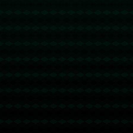
### 分析：广州豹成功的秘诀