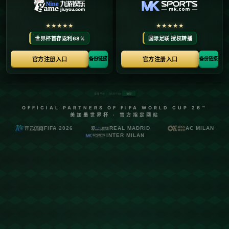
## 姆巴佩的續約局勢折射他對未來的考量